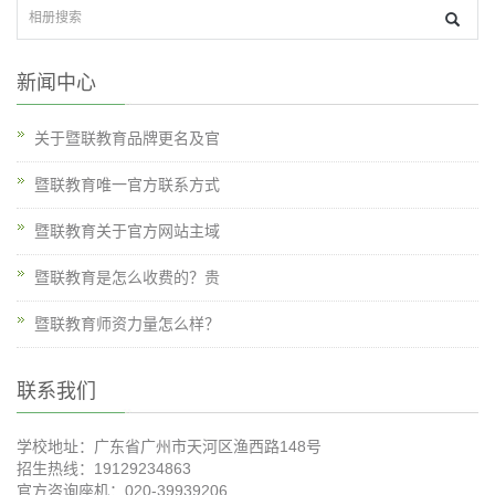
新闻中心
关于暨联教育品牌更名及官
暨联教育唯一官方联系方式
暨联教育关于官方网站主域
暨联教育是怎么收费的？贵
暨联教育师资力量怎么样？
联系我们
学校地址：广东省广州市天河区渔西路148号
招生热线：19129234863
官方咨询座机：020-39939206