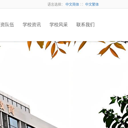
语言选择：
中文简体
∷
中文繁体
师资队伍
学校资讯
学校风采
联系我们