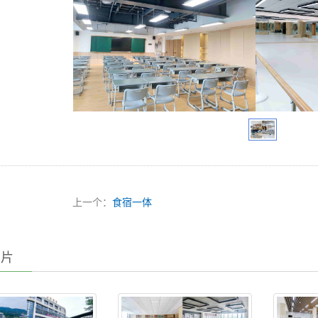
上一个：
食宿一体
图片