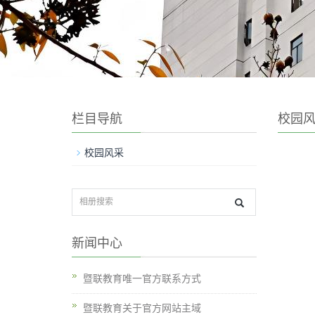
栏目导航
校园
校园风采
新闻中心
暨联教育唯一官方联系方式
暨联教育关于官方网站主域