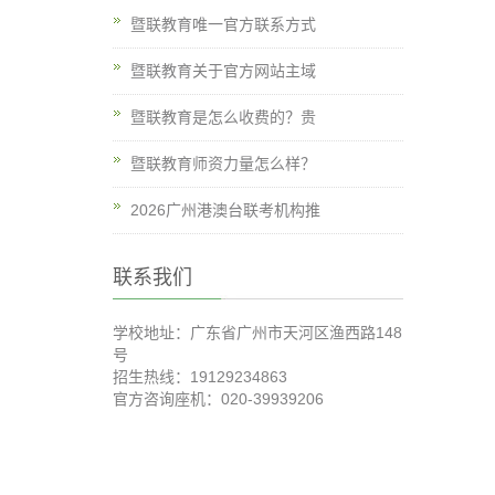
暨联教育唯一官方联系方式
暨联教育关于官方网站主域
暨联教育是怎么收费的？贵
暨联教育师资力量怎么样？
2026广州港澳台联考机构推
联系我们
学校地址：广东省广州市天河区渔西路148
号
招生热线：19129234863
官方咨询座机：020-39939206