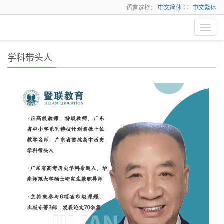
语言选择：
中文简体
∷
中文繁体
Toggl
navig
学科带头人