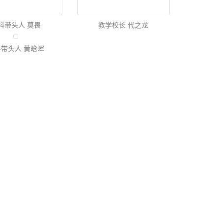
科带头人 莫畏
教学校长 代之龙
带头人 黄晗晖