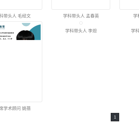
科带头人 毛经文
学科带头人 孟春英
学
学科带头人 李炟
学科
席学术顾问 姚蓓
1